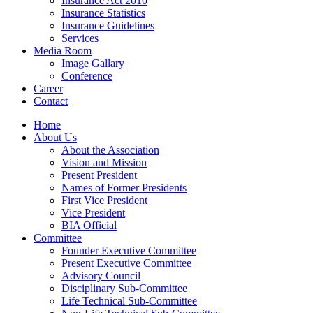
Insurance Act 2010
Insurance Statistics
Insurance Guidelines
Services
Media Room
Image Gallary
Conference
Career
Contact
Home
About Us
About the Association
Vision and Mission
Present President
Names of Former Presidents
First Vice President
Vice President
BIA Official
Committee
Founder Executive Committee
Present Executive Committee
Advisory Council
Disciplinary Sub-Committee
Life Technical Sub-Committee