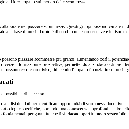
tegie e il loro impatto sul mondo delle scommesse.
 collaborare nel piazzare scommesse. Questi gruppi possono variare in 
le alla base di un sindacato è di combinare le conoscenze e le risorse 
 possono piazzare scommesse più grandi, aumentando così il potenziale 
iverse informazioni e prospettive, permettendo al sindacato di prender
te possono essere condivise, riducendo l’impatto finanziario su un sing
acati
e possibilità di successo:
i e analisi dei dati per identificare opportunità di scommessa lucrative.
port o leghe specifiche, portando una conoscenza approfondita a benefi
o fondamentali per garantire che il sindacato operi in modo sostenibile 