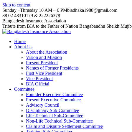
Skip to content
Sunday –Thrusday 10 AM – 6 PM
biadhaka1988@gmail.com
88 02 48310179 & 222226378
Bangladesh Insurance Association
Tribute from BIA to the Father of Nation Bangabandhu Sheikh Muji
Home
About Us
About the Association
Vision and Mission
Present President
Names of Former Presidents
First Vice President
Vice President
BIA Official
Committee
Founder Executive Committee
Present Executive Committee
Advisory Council
Disciplinary Sub-Committee
Life Technical Sub-Committee
Non-Life Technical Sub-Committee
Claim and Dispute Settlement Committee
Training Sub-Committee