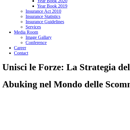
Year Book 2020
Year Book 2019
Insurance Act 2010
Insurance Statistics
Insurance Guidelines
Services
Media Room
Image Gallary
Conference
Career
Contact
Unisci le Forze: La Strategia d
Abuking nel Mondo delle Scomm