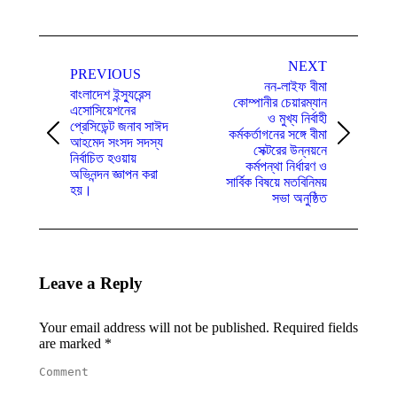
Post
NEXT
navigation
PREVIOUS
নন-লাইফ বীমা
বাংলাদেশ ইন্স্যুরেন্স
কোম্পানীর চেয়ারম্যান
এসোসিয়েশনের
ও মুখ্য নির্বাহী
প্রেসিডেন্ট জনাব সাঈদ
কর্মকর্তাগনের সঙ্গে বীমা
Previous
Next
আহমেদ সংসদ সদস্য
সেক্টরের উন্নয়নে
post:
post:
নির্বাচিত হওয়ায়
কর্মপন্থা নির্ধারণ ও
অভিনন্দন জ্ঞাপন করা
সার্বিক বিষয়ে মতবিনিময়
হয়।
সভা অনুষ্ঠিত
Leave a Reply
Your email address will not be published. Required fields
are marked
*
Comment