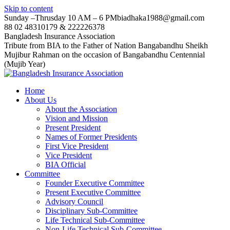
Skip to content
Sunday –Thrusday 10 AM – 6 PM
biadhaka1988@gmail.com
88 02 48310179 & 222226378
Bangladesh Insurance Association
Tribute from BIA to the Father of Nation Bangabandhu Sheikh
Mujibur Rahman on the occasion of Bangabandhu Centennial
(Mujib Year)
Home
About Us
About the Association
Vision and Mission
Present President
Names of Former Presidents
First Vice President
Vice President
BIA Official
Committee
Founder Executive Committee
Present Executive Committee
Advisory Council
Disciplinary Sub-Committee
Life Technical Sub-Committee
Non-Life Technical Sub-Committee